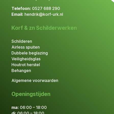
Telefoon:
0527 688 290
Email:
hendrik@korf-urk.nl
Korf & zn Schilderwerken
Schilderen
Airless spuiten
Dubbele beglazing
Veiligheidsglas
Houtrot herstel
Behangen
Algemene voorwaarden
Openingstijden
ma:
06:00 – 18:00
di:
06:00 – 18:00