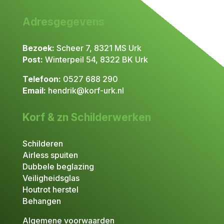
Adresgegevens
Bezoek:
Scheer 7, 8321 MS Urk
Post:
Winterpeil 54, 8322 BK Urk​
Telefoon:
0527 688 290
Email:
hendrik@korf-urk.nl
Korf & zn Schilderwerken
Schilderen
Airless spuiten
Dubbele beglazing
Veiligheidsglas
Houtrot herstel
Behangen
Algemene voorwaarden