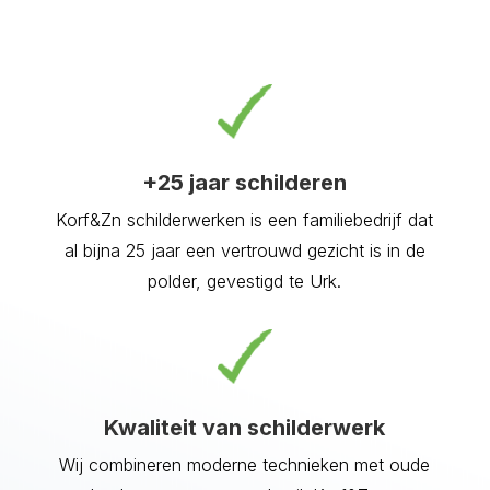
Zi
zo
Sc
er
kw
ku
sc
+25 jaar schilderen
pe
Korf&Zn schilderwerken is een familiebedrijf dat
on
Zn
al bijna 25 jaar een vertrouwd gezicht is in de
es
polder, gevestigd te Urk.
Kwaliteit van schilderwerk
Wij combineren moderne technieken met oude